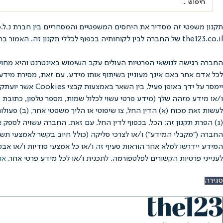
...
the123.co.il של החברה לבין לקוחותיה בכפוף לכללי תקנון זה. האמור בתקנון זה בלשון זכר נאמר מטעמי נוחיות בלבד, אולם מתייחס לנשים ולגברים כאחד.
החברה רגישה לנושאי הפרטיות העולים עקב השימוש באינטרנט והיא מחוי
לכל אדם אחר באם אינך מעוניין בשיתוף אותו מידע. עם זאת, מסירת מיד
לעשות זאת מכוח (א) הדין החל, צו שיפוטי או הליך משפטי אחר; (ב) פעול
(ג) הפרת תקנון זה; הכל, בכפוף לדין החל. עם זאת, החברה עשויה לספק 
המידע יידרשו למלא אחר הוראות סעיף זה ו/או כל אמצעי סודיות ו/או אבט
לענייני פרטיות הקשורים לפלטפורמה, לתכנית ו/או לכל מידע פרטי אחר,
אנ
סגירה