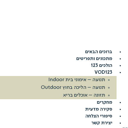
דלג
לתוכן
ברוכים הבאים
מתכונים ותפריטים
הולכים 123
VOD123
תנועה – אימוני בית Indoor
תנועה – הליכה בחוץ Outdoor
תזונה – אוכלים בריא
מחקרים
סקירה מדעית
סיפורי הצלחה
יצירת קשר