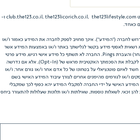
תקנון משפטי זה מסדיר את היחסים המשפטיים והמסחריים בין חברת נ.ל.ס דיאט בע"מ ח.פ. 514772417 (להלן: "החברה") באמצעות אתרי האינטרנט club.the123.co.il, the123licorich.co.il, the123lifestyle.com ו-
וש לחברה ("המידע"). אינך מחויב לספק לחברה את המידע כאמור ו/או
תהא רשאית לאסוף מידע בקשר לגלישתך באתר ו/או באמצעות המידע אשר
יימסר על ידך באופן פעיל, בין השאר באמצעות קבצי Cookies אשר יועתקו למחשב ממנו מתבצעת הגלישה, ניטור כתובת IP (או פרוטוקול תקשורת אחר) והעברת Pings. החברה לא תשתף כל מידע אישי רגיש, מידע פרטי
ו/או מידע מזהה שלך (מידע פרטי עשוי לכלול שמות, מספר טלפון, כתובת דואר אלקטרוני, גיל, תאריך לידה, מקום מגורים, וכו') ("המידע האישי"), בלי לקבלת את הסכמתך האקטיבית מראש של (Opt-In), אלא אם נדרשה
חשד לאיום פוטנציאלי על בטחונו של כל אדם אחר ו/או גורם אחר; ו/או
סקים ו/או לגורמים מהימנים אחרים לצורך עיבוד המידע האישי בשם
ון PayPal – ככל שתאפשר החברה שימוש בערוץ זה). גילוי המידע האישי על ידי החברה למקבלי המידע יהא כפוף לכך שמקבלי
להן זכאי. לשאלות נוספות, שאילתות ו/או תלונות שעלולות להתעורר ביחס