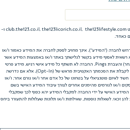
תקנון משפטי זה מסדיר את היחסים המשפטיים והמסחריים בין חברת נ.ל.ס דיאט בע"מ ח.פ. 514772417 (להלן: "החברה") באמצעות אתרי האינטרנט club.the123.co.il, the123licorich.co.il, the123lifestyle.com ו-
וש לחברה ("המידע"). אינך מחויב לספק לחברה את המידע כאמור ו/או
תהא רשאית לאסוף מידע בקשר לגלישתך באתר ו/או באמצעות המידע אשר
יימסר על ידך באופן פעיל, בין השאר באמצעות קבצי Cookies אשר יועתקו למחשב ממנו מתבצעת הגלישה, ניטור כתובת IP (או פרוטוקול תקשורת אחר) והעברת Pings. החברה לא תשתף כל מידע אישי רגיש, מידע פרטי
ו/או מידע מזהה שלך (מידע פרטי עשוי לכלול שמות, מספר טלפון, כתובת דואר אלקטרוני, גיל, תאריך לידה, מקום מגורים, וכו') ("המידע האישי"), בלי לקבלת את הסכמתך האקטיבית מראש של (Opt-In), אלא אם נדרשה
חשד לאיום פוטנציאלי על בטחונו של כל אדם אחר ו/או גורם אחר; ו/או
סקים ו/או לגורמים מהימנים אחרים לצורך עיבוד המידע האישי בשם
ון PayPal – ככל שתאפשר החברה שימוש בערוץ זה). גילוי המידע האישי על ידי החברה למקבלי המידע יהא כפוף לכך שמקבלי
להן זכאי. לשאלות נוספות, שאילתות ו/או תלונות שעלולות להתעורר ביחס