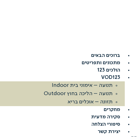
דלג
לתוכן
ברוכים הבאים
מתכונים ותפריטים
הולכים 123
VOD123
תנועה – אימוני בית Indoor
תנועה – הליכה בחוץ Outdoor
תזונה – אוכלים בריא
מחקרים
סקירה מדעית
סיפורי הצלחה
יצירת קשר