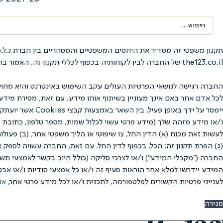
Search
...
the123.co.il של החברה לבין לקוחותיה בכפוף לכללי תקנון זה. האמור בתקנון זה בלשון זכר נאמר מטעמי נוחיות בלבד, אולם מתייחס לנשים ולגברים כאחד.
החברה רגישה לנושאי הפרטיות העולים עקב השימוש באינטרנט והיא מחוי
לכל אדם אחר באם אינך מעוניין בשיתוף אותו מידע. עם זאת, מסירת מיד
לעשות זאת מכוח (א) הדין החל, צו שיפוטי או הליך משפטי אחר; (ב) פעול
(ג) הפרת תקנון זה; הכל, בכפוף לדין החל. עם זאת, החברה עשויה לספק 
המידע יידרשו למלא אחר הוראות סעיף זה ו/או כל אמצעי סודיות ו/או אבט
לענייני פרטיות הקשורים לפלטפורמה, לתכנית ו/או לכל מידע פרטי אחר,
אנ
סגירה