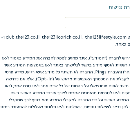
ת נגישות
תקנון משפטי זה מסדיר את היחסים המשפטיים והמסחריים בין חברת נ.ל.ס דיאט בע"מ ח.פ. 514772417 (להלן: "החברה") באמצעות אתרי האינטרנט club.the123.co.il, the123licorich.co.il, the123lifestyle.com ו-
וש לחברה ("המידע"). אינך מחויב לספק לחברה את המידע כאמור ו/או
תהא רשאית לאסוף מידע בקשר לגלישתך באתר ו/או באמצעות המידע אשר
יימסר על ידך באופן פעיל, בין השאר באמצעות קבצי Cookies אשר יועתקו למחשב ממנו מתבצעת הגלישה, ניטור כתובת IP (או פרוטוקול תקשורת אחר) והעברת Pings. החברה לא תשתף כל מידע אישי רגיש, מידע פרטי
ו/או מידע מזהה שלך (מידע פרטי עשוי לכלול שמות, מספר טלפון, כתובת דואר אלקטרוני, גיל, תאריך לידה, מקום מגורים, וכו') ("המידע האישי"), בלי לקבלת את הסכמתך האקטיבית מראש של (Opt-In), אלא אם נדרשה
חשד לאיום פוטנציאלי על בטחונו של כל אדם אחר ו/או גורם אחר; ו/או
סקים ו/או לגורמים מהימנים אחרים לצורך עיבוד המידע האישי בשם
ון PayPal – ככל שתאפשר החברה שימוש בערוץ זה). גילוי המידע האישי על ידי החברה למקבלי המידע יהא כפוף לכך שמקבלי
להן זכאי. לשאלות נוספות, שאילתות ו/או תלונות שעלולות להתעורר ביחס