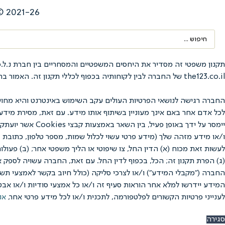
2021-26 © כל הזכויות שמורות לנ.ל.ס דיאט בע"מ |
Search
...
the123.co.il של החברה לבין לקוחותיה בכפוף לכללי תקנון זה. האמור בתקנון זה בלשון זכר נאמר מטעמי נוחיות בלבד, אולם מתייחס לנשים ולגברים כאחד.
החברה רגישה לנושאי הפרטיות העולים עקב השימוש באינטרנט והיא מחוי
לכל אדם אחר באם אינך מעוניין בשיתוף אותו מידע. עם זאת, מסירת מיד
לעשות זאת מכוח (א) הדין החל, צו שיפוטי או הליך משפטי אחר; (ב) פעול
(ג) הפרת תקנון זה; הכל, בכפוף לדין החל. עם זאת, החברה עשויה לספק 
המידע יידרשו למלא אחר הוראות סעיף זה ו/או כל אמצעי סודיות ו/או אבט
לענייני פרטיות הקשורים לפלטפורמה, לתכנית ו/או לכל מידע פרטי אחר,
אנ
סגירה