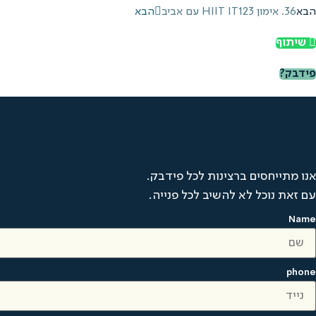
הבא
36. אימון HIIT IT123 עם אביב
הבא
שיתוף
פידבק?
אנו מתייחסים ברצינות לכל פידבק.
עם זאת נוכל לא להשיב לכל פנייה.
Name
phone