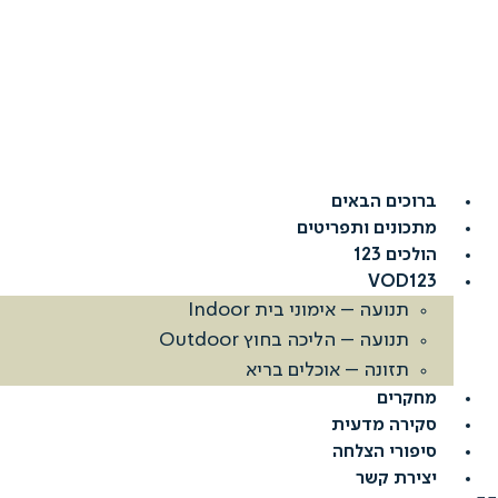
דלג
לתוכן
ברוכים הבאים
מתכונים ותפריטים
הולכים 123
VOD123
תנועה – אימוני בית Indoor
תנועה – הליכה בחוץ Outdoor
תזונה – אוכלים בריא
מחקרים
סקירה מדעית
סיפורי הצלחה
יצירת קשר