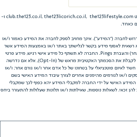
תקנון משפטי זה מסדיר את היחסים המשפטיים והמסחריים בין חברת נ.ל.ס דיאט בע"מ ח.פ. 514772417 (להלן: "החברה") באמצעות אתרי האינטרנט club.the123.co.il, the123licorich.co.il, the123lifestyle.com ו-
וש לחברה ("המידע"). אינך מחויב לספק לחברה את המידע כאמור ו/או
תהא רשאית לאסוף מידע בקשר לגלישתך באתר ו/או באמצעות המידע אשר
יימסר על ידך באופן פעיל, בין השאר באמצעות קבצי Cookies אשר יועתקו למחשב ממנו מתבצעת הגלישה, ניטור כתובת IP (או פרוטוקול תקשורת אחר) והעברת Pings. החברה לא תשתף כל מידע אישי רגיש, מידע פרטי
ו/או מידע מזהה שלך (מידע פרטי עשוי לכלול שמות, מספר טלפון, כתובת דואר אלקטרוני, גיל, תאריך לידה, מקום מגורים, וכו') ("המידע האישי"), בלי לקבלת את הסכמתך האקטיבית מראש של (Opt-In), אלא אם נדרשה
חשד לאיום פוטנציאלי על בטחונו של כל אדם אחר ו/או גורם אחר; ו/או
סקים ו/או לגורמים מהימנים אחרים לצורך עיבוד המידע האישי בשם
ון PayPal – ככל שתאפשר החברה שימוש בערוץ זה). גילוי המידע האישי על ידי החברה למקבלי המידע יהא כפוף לכך שמקבלי
להן זכאי. לשאלות נוספות, שאילתות ו/או תלונות שעלולות להתעורר ביחס