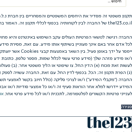
...
the123.co.il של החברה לבין לקוחותיה בכפוף לכללי תקנון זה. האמור בתקנון זה בלשון זכר נאמר מטעמי נוחיות בלבד, אולם מתייחס לנשים ולגברים כאחד.
החברה רגישה לנושאי הפרטיות העולים עקב השימוש באינטרנט והיא מחוי
לכל אדם אחר באם אינך מעוניין בשיתוף אותו מידע. עם זאת, מסירת מיד
לעשות זאת מכוח (א) הדין החל, צו שיפוטי או הליך משפטי אחר; (ב) פעול
(ג) הפרת תקנון זה; הכל, בכפוף לדין החל. עם זאת, החברה עשויה לספק 
המידע יידרשו למלא אחר הוראות סעיף זה ו/או כל אמצעי סודיות ו/או אבט
לענייני פרטיות הקשורים לפלטפורמה, לתכנית ו/או לכל מידע פרטי אחר,
אנ
סגירה