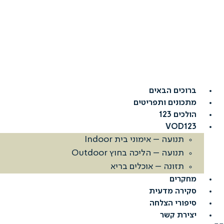
דלג
לתוכן
ברוכים הבאים
מתכונים ותפריטים
הולכים 123
VOD123
תנועה – אימוני בית Indoor
תנועה – הליכה בחוץ Outdoor
תזונה – אוכלים בריא
מחקרים
סקירה מדעית
סיפורי הצלחה
יצירת קשר