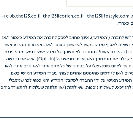
תקנון משפטי זה מסדיר את היחסים המשפטיים והמסחריים בין חברת נ.ל.ס דיאט בע"מ ח.פ. 514772417 (להלן: "החברה") באמצעות אתרי האינטרנט club.the123.co.il, the123licorich.co.il, the123lifestyle.com ו-
וש לחברה ("המידע"). אינך מחויב לספק לחברה את המידע כאמור ו/או
תהא רשאית לאסוף מידע בקשר לגלישתך באתר ו/או באמצעות המידע אשר
יימסר על ידך באופן פעיל, בין השאר באמצעות קבצי Cookies אשר יועתקו למחשב ממנו מתבצעת הגלישה, ניטור כתובת IP (או פרוטוקול תקשורת אחר) והעברת Pings. החברה לא תשתף כל מידע אישי רגיש, מידע פרטי
ו/או מידע מזהה שלך (מידע פרטי עשוי לכלול שמות, מספר טלפון, כתובת דואר אלקטרוני, גיל, תאריך לידה, מקום מגורים, וכו') ("המידע האישי"), בלי לקבלת את הסכמתך האקטיבית מראש של (Opt-In), אלא אם נדרשה
חשד לאיום פוטנציאלי על בטחונו של כל אדם אחר ו/או גורם אחר; ו/או
סקים ו/או לגורמים מהימנים אחרים לצורך עיבוד המידע האישי בשם
ון PayPal – ככל שתאפשר החברה שימוש בערוץ זה). גילוי המידע האישי על ידי החברה למקבלי המידע יהא כפוף לכך שמקבלי
להן זכאי. לשאלות נוספות, שאילתות ו/או תלונות שעלולות להתעורר ביחס