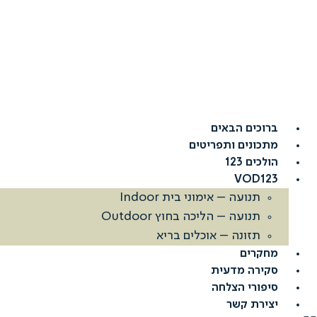
דלג
לתוכן
ברוכים הבאים
מתכונים ותפריטים
הולכים 123
VOD123
תנועה – אימוני בית Indoor
תנועה – הליכה בחוץ Outdoor
תזונה – אוכלים בריא
מחקרים
סקירה מדעית
סיפורי הצלחה
יצירת קשר