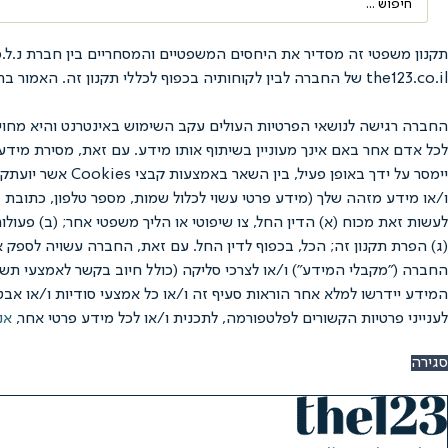
...
the123.co.il של החברה לבין לקוחותיה בכפוף לכללי תקנון זה. האמור בתקנון זה בלשון זכר נאמר מטעמי נוחיות בלבד, אולם מתייחס לנשים ולגברים כאחד.
החברה רגישה לנושאי הפרטיות העולים עקב השימוש באינטרנט והיא מחוי
לכל אדם אחר באם אינך מעוניין בשיתוף אותו מידע. עם זאת, מסירת מיד
לעשות זאת מכוח (א) הדין החל, צו שיפוטי או הליך משפטי אחר; (ב) פעול
(ג) הפרת תקנון זה; הכל, בכפוף לדין החל. עם זאת, החברה עשויה לספק 
המידע יידרשו למלא אחר הוראות סעיף זה ו/או כל אמצעי סודיות ו/או אבט
לענייני פרטיות הקשורים לפלטפורמה, לתכנית ו/או לכל מידע פרטי אחר,
אנ
סגירה